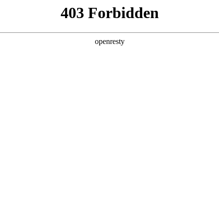
您需要什么帮助？
请填写您的相关情况，我们将及时联系您反馈处
*
公司
*
姓名
*
电话